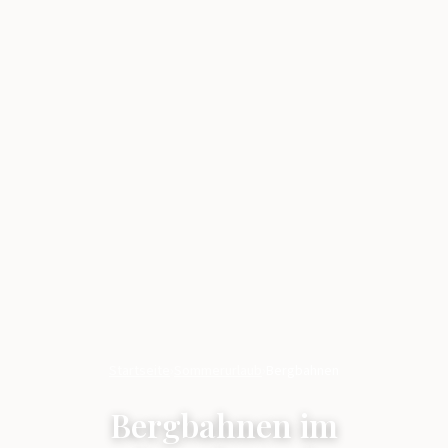
Startseite
›
Sommerurlaub
›
Bergbahnen
Bergbahnen im