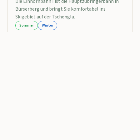
Die Einhornbahn I ist die Hauptzubringerbahn in
Bürserberg und bringt Sie komfortabel ins
Skigebiet auf der Tschengla.
Sommer
Winter
Technische Daten
Höhendifferenz:
395 m
Fahrzeit:
ca. 7 Minuten
Typ:
6er-Sesselbahn
Talstation
Bürserberg (1.125 m)
Bergstation
Tschengla (1.520 m)
Besonderheiten