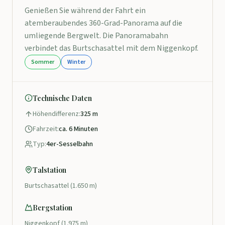
Genießen Sie während der Fahrt ein
atemberaubendes 360-Grad-Panorama auf die
umliegende Bergwelt. Die Panoramabahn
verbindet das Burtschasattel mit dem Niggenkopf.
Sommer
Winter
Technische Daten
Höhendifferenz:
325 m
Fahrzeit:
ca. 6 Minuten
Typ:
4er-Sesselbahn
Talstation
Burtschasattel (1.650 m)
Bergstation
Niggenkopf (1.975 m)